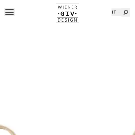
IT
Waltz
BY
GAMFRATESI
| 2016