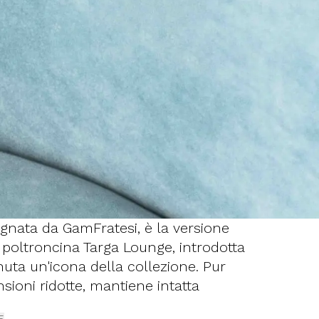
segnata da GamFratesi, è la versione
poltroncina Targa Lounge, introdotta
nuta un'icona della collezione. Pur
sioni ridotte, mantiene intatta
 comfort che la contraddistinguono,
E