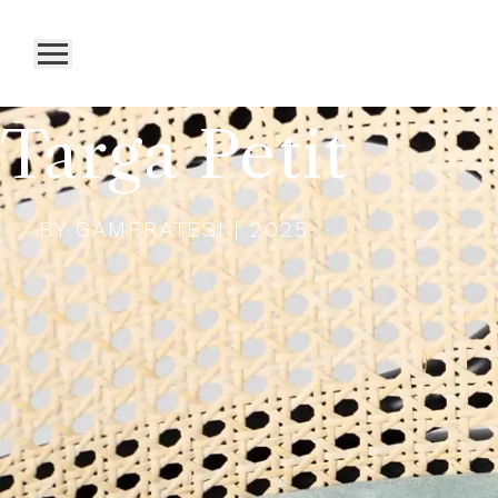
Targa Petit
BY
GAMFRATESI
| 2025