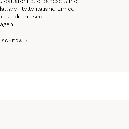
 dall’architetto danese Stine
ll’architetto italiano Enrico
 lo studio ha sede a
agen.
A SCHEDA →