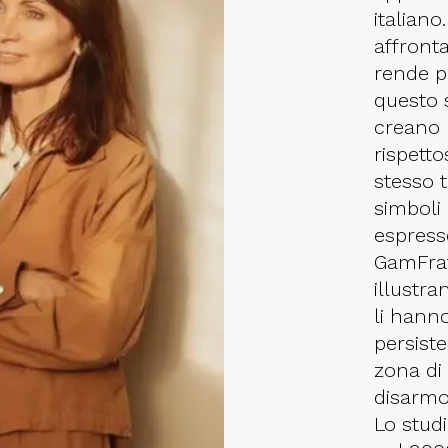
italian
affronta
rende p
questo 
creano 
rispetto
stesso 
simboli
espress
GamFrat
illustra
li hanno
persist
zona di
disarmo
Lo stud