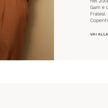
nel 2006
Gam e da
Fratesi.
Copenh
VAI ALL