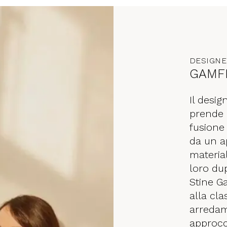
DESIGN
GAMF
Il desi
prende l
fusione
da un a
material
loro du
Stine G
alla cla
arredam
approcc