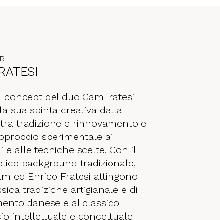
ER
RATESI
gn concept del duo GamFratesi
a sua spinta creativa dalla
 tra tradizione e rinnovamento e
pproccio sperimentale ai
i e alle tecniche scelte. Con il
plice background tradizionale,
am ed Enrico Fratesi attingono
ssica tradizione artigianale e di
ento danese e al classico
io intellettuale e concettuale