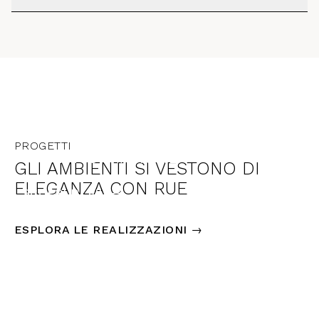
ITALIA
PROGETTI
INTERNO MARCHE
GLI AMBIENTI SI VESTONO DI
ELEGANZA CON RUE
SCOPRI DI PIÙ →
ESPLORA LE REALIZZAZIONI →