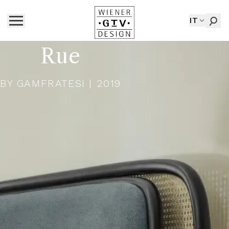
IT
Rue
BY
GAMFRATESI
| 2019