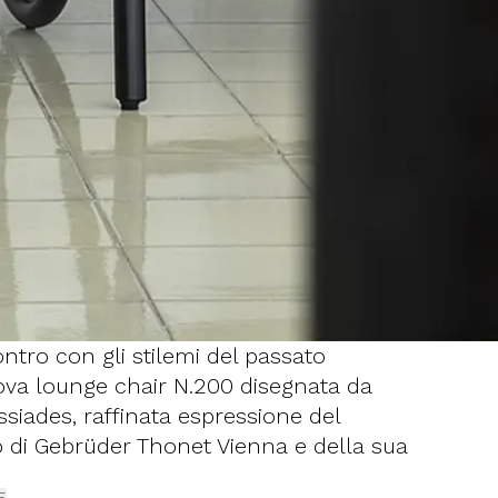
ntro con gli stilemi del passato
ova lounge chair N.200 disegnata da
siades, raffinata espressione del
o di Gebrüder Thonet Vienna e della sua
one all'indagine progettuale.
E