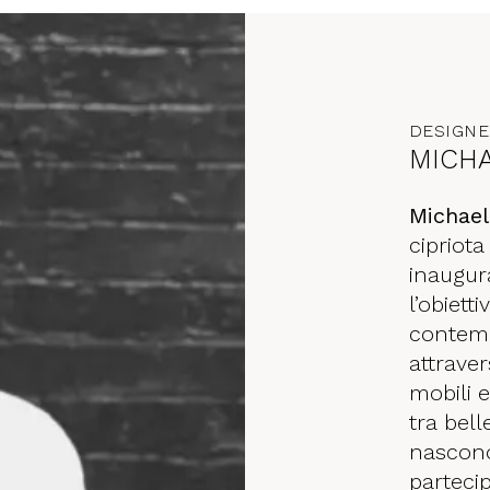
DESIGN
MICHA
Michael
cipriota
inaugura
l’obiett
contemp
attraver
mobili e
tra bell
nascono
partecip