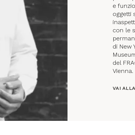
e funzio
oggetti 
inaspet
con le 
permane
di New Y
Museum,
del FRA
Vienna.
VAI ALL