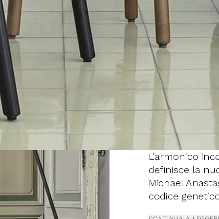
L'armonico inco
definisce la nu
Michael Anastas
codice genetic
profonda vocazi
CONTINUA A LEGGER