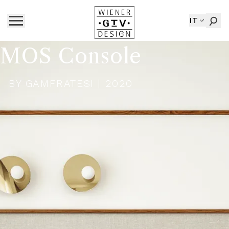
IT
MOS Console
BY
GAMFRATESI
| 2020