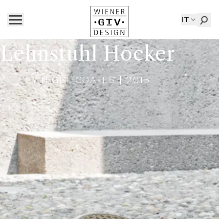
IT
Lehnstuhl Hocker
BY
NIGEL COATES
| 2015