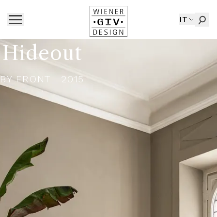
IT
Hideout
BY
FRONT
| 2015