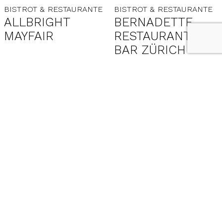
BISTROT & RESTAURANTE
BISTROT & RESTAURANTE
ALLBRIGHT
BERNADETTE
MAYFAIR
RESTAURANT &
BAR ZÜRICH
BISTROT & RESTAURANTE
BISTROT & RESTAURANTE
ATLAS
B.B.
BRASSERIE &
CAFÉ –
AMERIKALINJEN
1
2
3