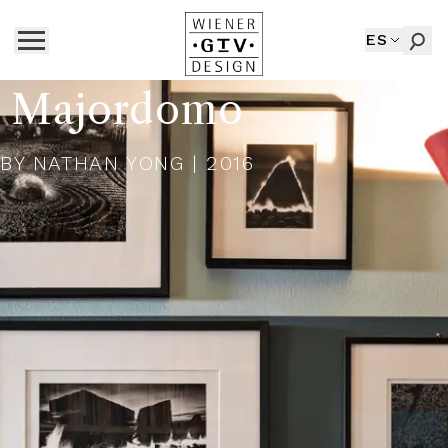
ES
Majordomo
BY
NATHAN YONG
| 2016