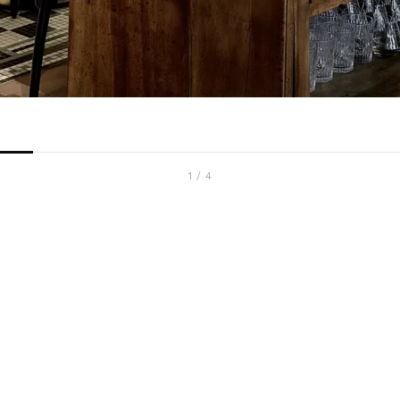
1
/
4