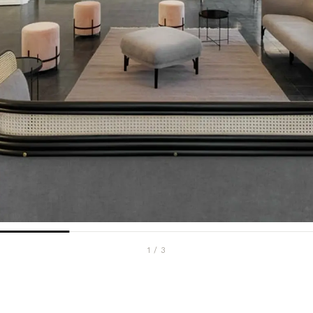
1
/
3