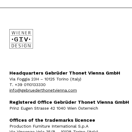
Headquarters Gebrüder Thonet Vienna GmbH
Via Foggia 23H – 10125 Torino (Italy)
T. +39 0110133330
info@gebruederthonetvienna.com
Registered Office Gebrüder Thonet Vienna GmbH
Prinz Eugen Strasse 42 1040 Wien Österreich
Offices of the trademarks licencee
Production Furniture International S.p.A
Via Vincenzo Vela 35/B – 10128 Torino (Italy)