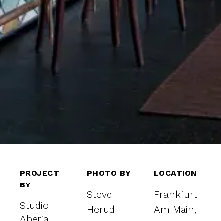
PROJECT
PHOTO BY
LOCATION
BY
Steve
Frankfurt
Studio
Herud
Am Main,
Aberja