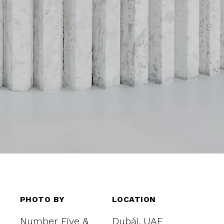
PHOTO BY
LOCATION
Number Five &
Dubái, UAE