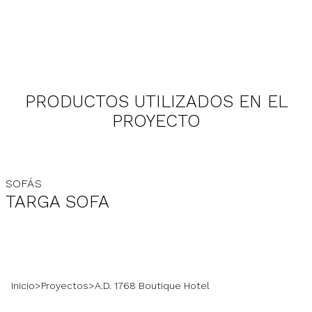
inspira en los arcos y columnatas
presentes en los patios de las
mansiones neoclásicas; sus generosas
dimensiones invitan a momentos de
despreocupación, convivencia y
PRODUCTOS UTILIZADOS EN EL
sociabilidad.
PROYECTO
SOFÁS
TARGA SOFA
Inicio
>
Proyectos
>
A.D. 1768 Boutique Hotel