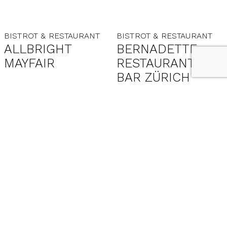
BISTROT & RESTAURANT
BISTROT & RESTAURANT
ALLBRIGHT
BERNADETTE
MAYFAIR
RESTAURANT &
BAR ZÜRICH
BISTROT & RESTAURANT
BISTROT & RESTAURANT
ATLAS
B.B.
BRASSERIE &
CAFÉ –
AMERIKALINJEN