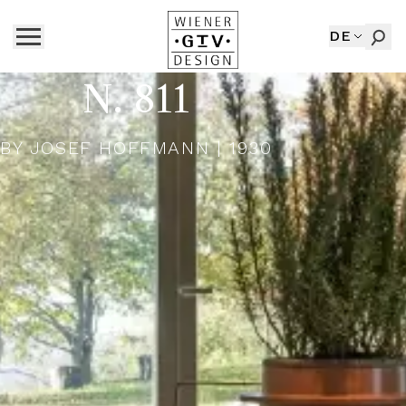
DE
N. 811
BY
JOSEF HOFFMANN
| 1930