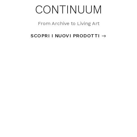
ILANO DESIGN WEEK 20
GTV in Triennale
SCOPRI DI PIÙ
→